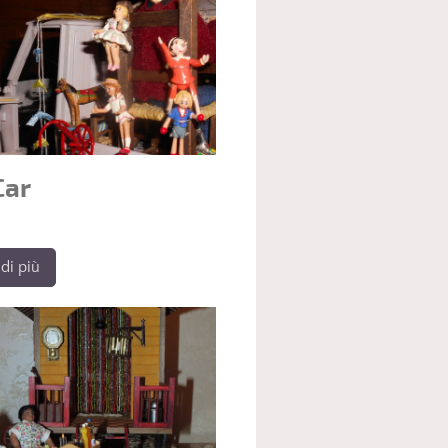
Car
di più