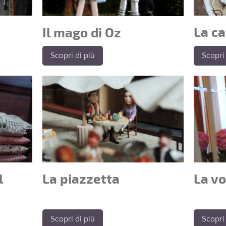
La ca
Il mago di Oz
Scopri di più
Scopri 
l
La vo
La piazzetta
Scopri di più
Scopri 