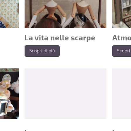
La vita nelle scarpe
Atmo
Scopri di più
Scopri 
.
.