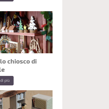
lo chiosco di
le
di più