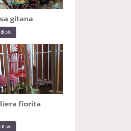
sa gitana
di più
liera fiorita
di più