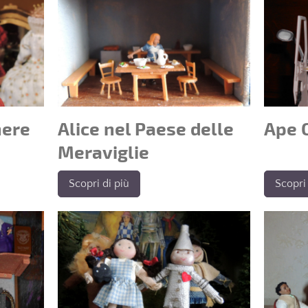
Alice nel Paese delle
here
Ape 
Meraviglie
Scopri di più
Scopri 