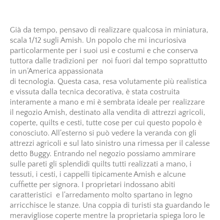
Già da tempo, pensavo di realizzare qualcosa in miniatura,
scala 1/12 sugli Amish. Un popolo che mi incuriosiva
particolarmente per i suoi usi e costumi e che conserva
tuttora dalle tradizioni per noi fuori dal tempo soprattutto
in un’America appassionata
di tecnologia. Questa casa, resa volutamente più realistica
e vissuta dalla tecnica decorativa, è stata costruita
interamente a mano e mi è sembrata ideale per realizzare
il negozio Amish, destinato alla vendita di attrezzi agricoli,
coperte, quilts e cesti, tutte cose per cui questo popolo è
conosciuto. All’esterno si può vedere la veranda con gli
attrezzi agricoli e sul lato sinistro una rimessa per il calesse
detto Buggy. Entrando nel negozio possiamo ammirare
sulle pareti gli splendidi quilts tutti realizzati a mano, i
tessuti, i cesti, i cappelli tipicamente Amish e alcune
cuffiette per signora. I proprietari indossano abiti
caratteristici e l’arredamento molto spartano in legno
arricchisce le stanze. Una coppia di turisti sta guardando le
meravigliose coperte mentre la proprietaria spiega loro le